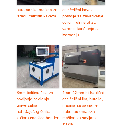
automatska mašina za
cnc čelični kavez
izradu čeličnih kaveza
postolje za zavarivanje
čelični rolni šraf za
varenje korištenje za
izgradnju
6mm čelična žica za
4mm-12mm hidraulični
savijanje savijanja
cnc čelični lim, burgija,
univerzalna
mašina za savijanje
nehrđajućeg čelika
trake, automatska
košara cnc žica bender
mašina za savijanje
stakla