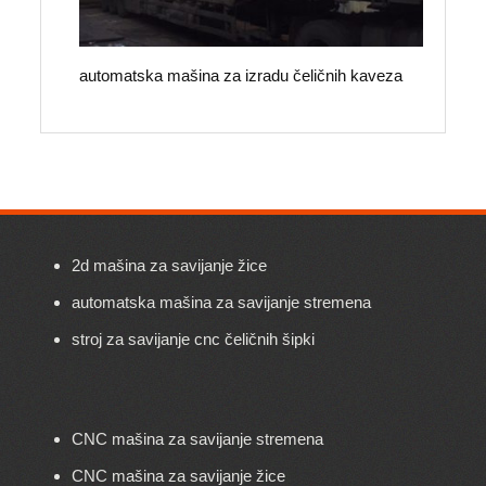
automatska mašina za izradu čeličnih kaveza
2d mašina za savijanje žice
automatska mašina za savijanje stremena
stroj za savijanje cnc čeličnih šipki
CNC mašina za savijanje stremena
CNC mašina za savijanje žice