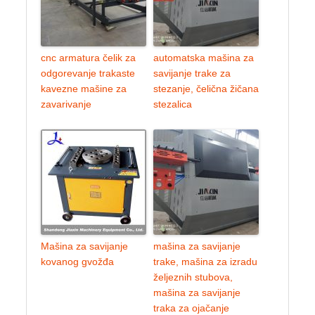
cnc armatura čelik za
automatska mašina za
odgorevanje trakaste
savijanje trake za
kavezne mašine za
stezanje, čelična žičana
zavarivanje
stezalica
Mašina za savijanje
mašina za savijanje
kovanog gvožđa
trake, mašina za izradu
željeznih stubova,
mašina za savijanje
traka za ojačanje