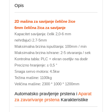
Opis
2D mašina za savijanje čelične žice
6mm čelična žica za savijanje
Kapacitet savijanja: čelik 2,0-6 mm
nehrđajući 2.7-5mm
Maksimalna brzina ispuštanja: 100mm / min
Maksimalna brzina ishrane: 2-5 otvaranja / sek
Kontrolna tabla: PLC + ekran osetljiv na dodir
Precizno hranjenje: ± 0,5 °
Snaga servo motora: 4.5kw
Težina mašine: 1100kg
Veličina mašine: 2300 * 1000 * 1200mm
Automatsko pravljenje prstena i
Aparat
za zavarivanje prstena
Karakteristike