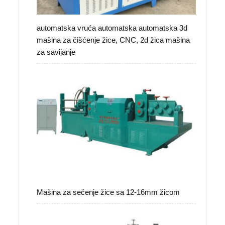
automatska vruća automatska automatska 3d
mašina za čišćenje žice, CNC, 2d žica mašina
za savijanje
Mašina za sečenje žice sa 12-16mm žicom