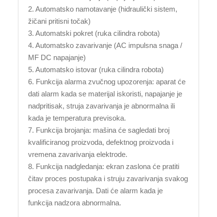
2. Automatsko namotavanje (hidraulički sistem,
žičani pritisni točak)
3. Automatski pokret (ruka cilindra robota)
4. Automatsko zavarivanje (AC impulsna snaga /
MF DC napajanje)
5. Automatsko istovar (ruka cilindra robota)
6. Funkcija alarma zvučnog upozorenja: aparat će
dati alarm kada se materijal iskoristi, napajanje je
nadpritisak, struja zavarivanja je abnormalna ili
kada je temperatura previsoka.
7. Funkcija brojanja: mašina će sagledati broj
kvalificiranog proizvoda, defektnog proizvoda i
vremena zavarivanja elektrode.
8. Funkcija nadgledanja: ekran zaslona će pratiti
čitav proces postupaka i struju zavarivanja svakog
procesa zavarivanja. Dati će alarm kada je
funkcija nadzora abnormalna.