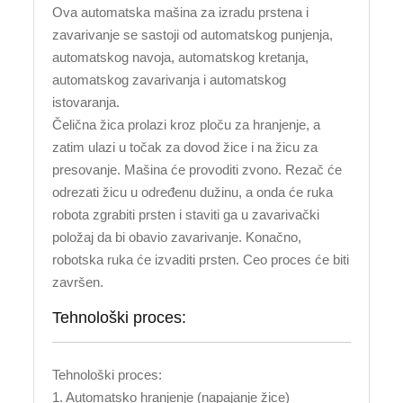
Ova automatska mašina za izradu prstena i
zavarivanje se sastoji od automatskog punjenja,
automatskog navoja, automatskog kretanja,
automatskog zavarivanja i automatskog
istovaranja.
Čelična žica prolazi kroz ploču za hranjenje, a
zatim ulazi u točak za dovod žice i na žicu za
presovanje. Mašina će provoditi zvono. Rezač će
odrezati žicu u određenu dužinu, a onda će ruka
robota zgrabiti prsten i staviti ga u zavarivački
položaj da bi obavio zavarivanje. Konačno,
robotska ruka će izvaditi prsten. Ceo proces će biti
završen.
Tehnološki proces:
Tehnološki proces:
1. Automatsko hranjenje (napajanje žice)