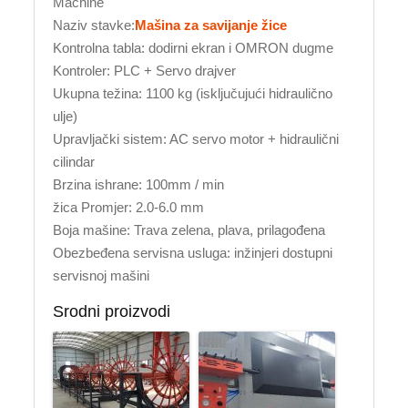
Machine
Naziv stavke:
Mašina za savijanje žice
Kontrolna tabla: dodirni ekran i OMRON dugme
Kontroler: PLC + Servo drajver
Ukupna težina: 1100 kg (isključujući hidraulično
ulje)
Upravljački sistem: AC servo motor + hidraulični
cilindar
Brzina ishrane: 100mm / min
žica Promjer: 2.0-6.0 mm
Boja mašine: Trava zelena, plava, prilagođena
Obezbeđena servisna usluga: inžinjeri dostupni
servisnoj mašini
Srodni proizvodi