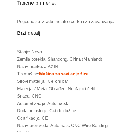
Tipične primene:
Pogodno za izradu metalne čelika i za zavarivanje.
Brzi detalji
Stanje: Novo
Zemlja porekla: Shandong, China (Mainland)
Naziv marke: JIAXIN
Tip mašine:
Mašina za savijanje žice
Sirovi materijal: Čelični bar
Materijal / Metal Obrađen: Nerđajući čelik
Snaga: CNC
Automatizacija: Automatski
Dodatne usluge: Cut do dužine
Certifikacija: CE
Naziv proizvoda: Automatic CNC Wire Bending