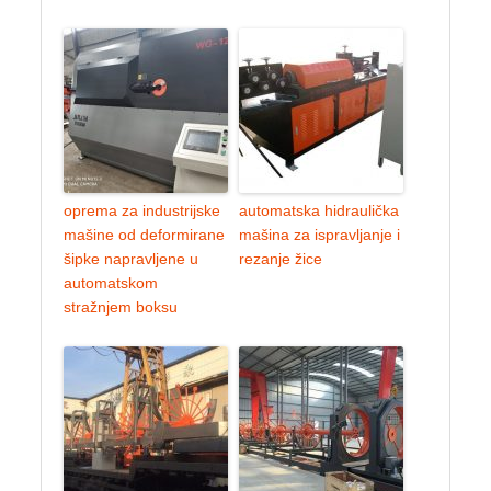
oprema za industrijske
automatska hidraulička
mašine od deformirane
mašina za ispravljanje i
šipke napravljene u
rezanje žice
automatskom
stražnjem boksu