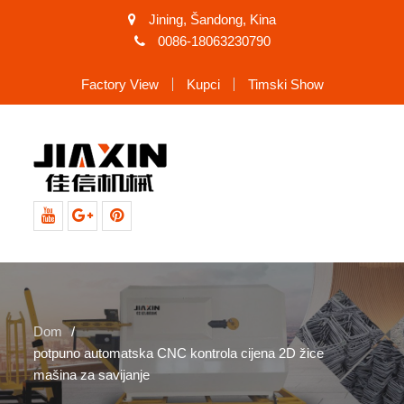
Jining, Šandong, Kina
0086-18063230790
Factory View
Kupci
Timski Show
Youtube
Google+
Pinterest
Dom
potpuno automatska CNC kontrola cijena 2D žice
mašina za savijanje